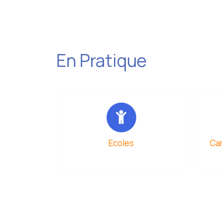
Le ven
Ces atelie
En Pratique
Inscripti
Ecoles
Car