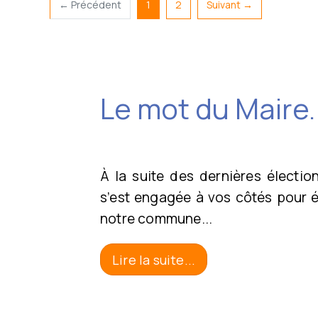
(actuel)
← Précédent
1
2
Suivant →
Le mot du Maire.
À la suite des dernières électio
s’est engagée à vos côtés pour é
notre commune...
Lire la suite...