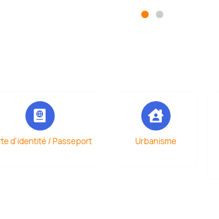
dredi 28 août 2026, de 14h à 16h.
rs se dérouleront sur le site du SYMAT à Bours.
on obligatoire : prevention@symat.fr
te d'identité / Passeport
Urbanisme