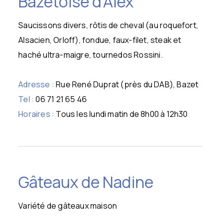
Bazétoise d'Alex
Saucissons divers, rôtis de cheval (au roquefort,
Alsacien, Orloff), fondue, faux-filet, steak et
haché ultra-maigre, tournedos Rossini.
Adresse :
Rue René Duprat (près du DAB), Bazet
Tel :
06 71 21 65 46
Horaires :
Tous les lundi matin de 8h00 à 12h30
Gâteaux de Nadine
Variété de gâteaux maison